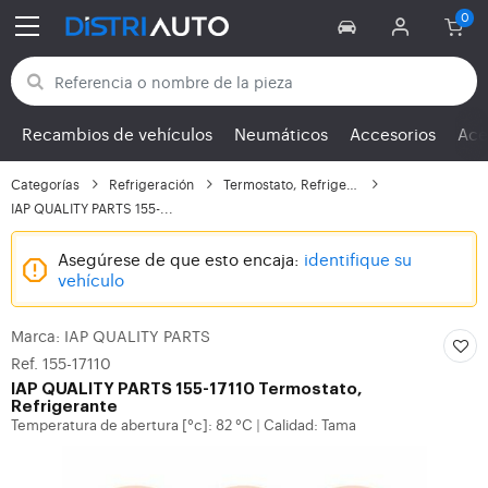
Volver a las categorías
Recambios de vehículos
Neumáticos
Accesorios
Ace
Categorías
Refrigeración
Termostato, Refrigerante
IAP QUALITY PARTS 155-...
Asegúrese de que esto encaja:
identifique su
vehículo
Marca: IAP QUALITY PARTS
Ref. 155-17110
IAP QUALITY PARTS
155-17110 Termostato,
Refrigerante
Temperatura de abertura [°c]: 82 °C
Calidad: Tama
|