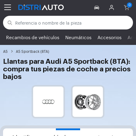
Volver a las categorías
Recambios de vehículos
Neumáticos
Accesorios
Ace
A5
A5 Sportback (8TA)
Llantas para Audi A5 Sportback (8TA):
compra tus piezas de coche a precios
bajos