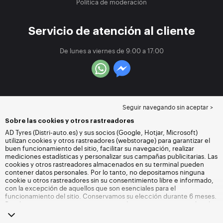
Política de moderación
Servicio de atención al cliente
De lunes a viernes de 9:00 a 17:00
Seguir navegando sin aceptar >
Sobre las cookies y otros rastreadores
AD Tyres (Distri-auto.es) y sus socios (Google, Hotjar, Microsoft)
utilizan cookies y otros rastreadores (webstorage) para garantizar el
buen funcionamiento del sitio, facilitar su navegación, realizar
mediciones estadísticas y personalizar sus campañas publicitarias. Las
cookies y otros rastreadores almacenados en su terminal pueden
contener datos personales. Por lo tanto, no depositamos ninguna
cookie u otros rastreadores sin su consentimiento libre e informado,
con la excepción de aquellos que son esenciales para el
funcionamiento del sitio. Conservamos su elección durante 6 meses.
Puede retirar su consentimiento en cualquier momento accediendo
a la
página de cookies y otros rastreadores
. Puede optar por seguir
navegando sin aceptar el depósito de cookies u otros rastreadores.