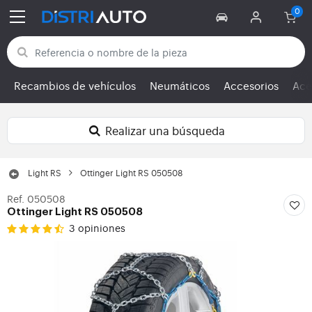
Volver a las categorías
Recambios de vehículos
Neumáticos
Accesorios
Ace
Realizar una búsqueda
Light RS
Ottinger Light RS 050508
Ref. 050508
Ottinger Light RS 050508
3 opiniones