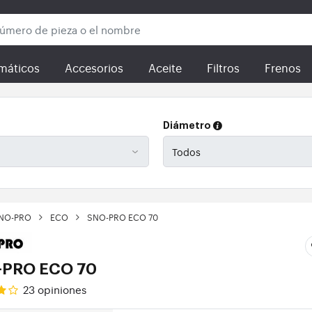
máticos
Accesorios
Aceite
Filtros
Frenos
Diámetro
NO-PRO
ECO
SNO-PRO ECO 70
PRO ECO 70
23
opiniones