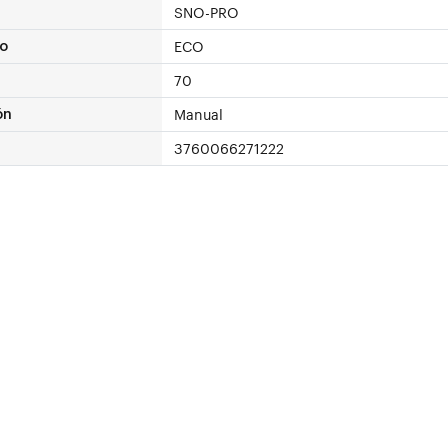
SNO-PRO
ECO
o
70
Manual
ón
3760066271222