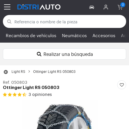
Volver a las categorías
Recambios de vehículos
Neumáticos
Accesorios
Ace
Realizar una búsqueda
Light RS
Ottinger Light RS 050803
Ref. 050803
Ottinger Light RS 050803
3 opiniones