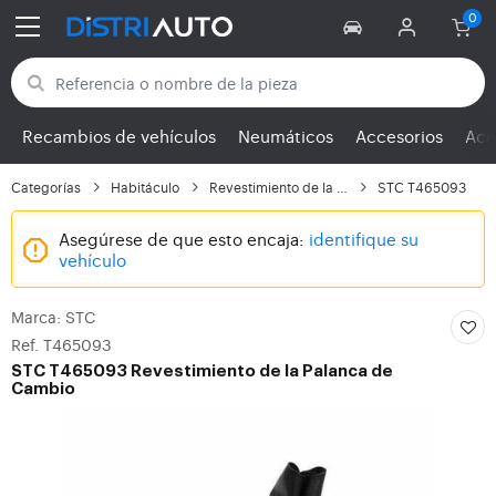
Volver a las categorías
Recambios de vehículos
Neumáticos
Accesorios
Ace
Categorías
Habitáculo
Revestimiento de la Pa...
STC T465093
Asegúrese de que esto encaja:
identifique su
vehículo
Marca: STC
Ref. T465093
STC
T465093 Revestimiento de la Palanca de
Cambio