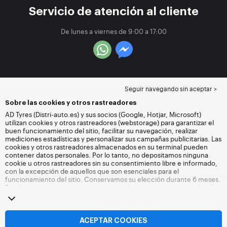
Servicio de atención al cliente
De lunes a viernes de 9:00 a 17:00
Seguir navegando sin aceptar >
Sobre las cookies y otros rastreadores
AD Tyres (Distri-auto.es) y sus socios (Google, Hotjar, Microsoft)
utilizan cookies y otros rastreadores (webstorage) para garantizar el
buen funcionamiento del sitio, facilitar su navegación, realizar
mediciones estadísticas y personalizar sus campañas publicitarias. Las
cookies y otros rastreadores almacenados en su terminal pueden
contener datos personales. Por lo tanto, no depositamos ninguna
cookie u otros rastreadores sin su consentimiento libre e informado,
con la excepción de aquellos que son esenciales para el
funcionamiento del sitio. Conservamos su elección durante 6 meses.
Puede retirar su consentimiento en cualquier momento accediendo
a la
página de cookies y otros rastreadores
. Puede optar por seguir
navegando sin aceptar el depósito de cookies u otros rastreadores.
La negativa no impide el acceso a los servicios Distri-auto.es. Para
más información,
visite la página web de cookies y otros rastreadores
.
ACEPTAR COOKIES