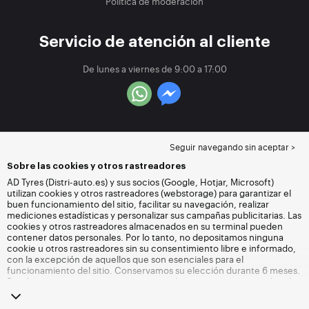
Política de moderación
Servicio de atención al cliente
De lunes a viernes de 9:00 a 17:00
Seguir navegando sin aceptar >
Sobre las cookies y otros rastreadores
AD Tyres (Distri-auto.es) y sus socios (Google, Hotjar, Microsoft)
utilizan cookies y otros rastreadores (webstorage) para garantizar el
buen funcionamiento del sitio, facilitar su navegación, realizar
mediciones estadísticas y personalizar sus campañas publicitarias. Las
cookies y otros rastreadores almacenados en su terminal pueden
contener datos personales. Por lo tanto, no depositamos ninguna
cookie u otros rastreadores sin su consentimiento libre e informado,
con la excepción de aquellos que son esenciales para el
funcionamiento del sitio. Conservamos su elección durante 6 meses.
Puede retirar su consentimiento en cualquier momento accediendo
a la
página de cookies y otros rastreadores
. Puede optar por seguir
navegando sin aceptar el depósito de cookies u otros rastreadores.