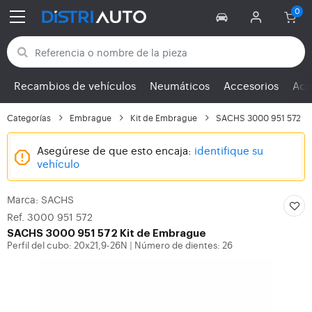
Volver a las categorías
Recambios de vehículos
Neumáticos
Accesorios
Ace
Categorías
Embrague
Kit de Embrague
SACHS 3000 951 572
Asegúrese de que esto encaja:
identifique su
vehículo
Marca: SACHS
Ref. 3000 951 572
SACHS
3000 951 572 Kit de Embrague
Perfil del cubo: 20x21,9-26N
Número de dientes: 26
|