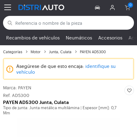
Volver a las categorías
Recambios de vehículos
Neumáticos
Accesorios
Ace
Categorías
Motor
Junta, Culata
PAYEN AD5300
Asegúrese de que esto encaja:
identifique su
vehículo
Marca: PAYEN
Ref. AD5300
PAYEN
AD5300 Junta, Culata
Tipo de junta: Junta metálica multilámina
Espesor [mm]: 0,7
|
Mm