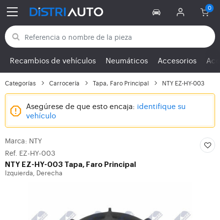
Volver a las categorías
Recambios de vehículos
Neumáticos
Accesorios
Ace
Categorías
Carrocería
Tapa, Faro Principal
NTY EZ-HY-003
Asegúrese de que esto encaja:
identifique su
vehículo
Marca: NTY
Ref. EZ-HY-003
NTY
EZ-HY-003 Tapa, Faro Principal
Izquierda, Derecha