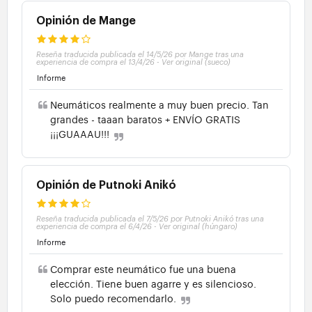
Opinión de Mange
Reseña traducida publicada el 14/5/26 por Mange tras una
experiencia de compra el 13/4/26
-
Ver original (sueco)
Informe
Neumáticos realmente a muy buen precio. Tan
grandes - taaan baratos + ENVÍO GRATIS
¡¡¡GUAAAU!!!
Opinión de Putnoki Anikó
Reseña traducida publicada el 7/5/26 por Putnoki Anikó tras una
experiencia de compra el 6/4/26
-
Ver original (húngaro)
Informe
Comprar este neumático fue una buena
elección. Tiene buen agarre y es silencioso.
Solo puedo recomendarlo.