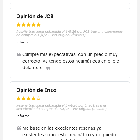
Opinión de JCB
Reseña traducida publicada el 6/5/26 por JCB tras una experiencia
de compra el 6/4/26
-
Ver original (francés)
Informe
Cumple mis expectativas, con un precio muy
correcto; ya tengo estos neumáticos en el eje
delantero.
Opinión de Enzo
Reseña traducida publicada el 27/4/26 por Enzo tras una
experiencia de compra el 27/3/26
-
Ver original (italiano)
Informe
Me basé en las excelentes reseñas ya
existentes sobre este neumático y no puedo