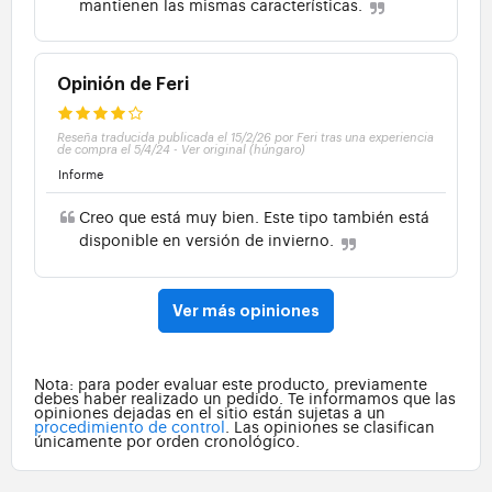
mantienen las mismas características.
Opinión de Feri
Reseña traducida publicada el 15/2/26 por Feri tras una experiencia
de compra el 5/4/24
-
Ver original (húngaro)
Informe
Creo que está muy bien. Este tipo también está
disponible en versión de invierno.
Ver más opiniones
Nota: para poder evaluar este producto, previamente
debes haber realizado un pedido. Te informamos que las
opiniones dejadas en el sitio están sujetas a un
procedimiento de control
. Las opiniones se clasifican
únicamente por orden cronológico.