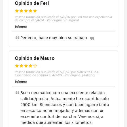
Opinión de Feri
Reseña traducida publicada el 17/3/26 por Feri tras una experiencia
de compra el 5/4/24
-
Ver original (húngaro)
Informe
Perfecto, hace muy bien su trabajo.
Opinión de Mauro
Reseña traducida publicada el 12/3/26 por Mauro tras una
experiencia de compra el 4/2/26
-
Ver original (italiano)
Informe
Buen neumático con una excelente relación
calidad/precio. Actualmente he recorrido solo
2500 km. Silenciosos y con buen agarre tanto
en seco como en mojado, y además con un
excelente confort de marcha. Veremos si, a
medida que aumenten los kilómetros,