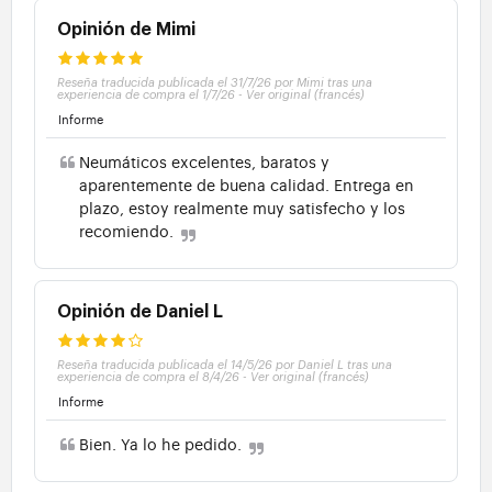
Opinión de Mimi
Reseña traducida publicada el 31/7/26 por Mimi tras una
experiencia de compra el 1/7/26
-
Ver original (francés)
Informe
Neumáticos excelentes, baratos y
aparentemente de buena calidad. Entrega en
plazo, estoy realmente muy satisfecho y los
recomiendo.
Opinión de Daniel L
Reseña traducida publicada el 14/5/26 por Daniel L tras una
experiencia de compra el 8/4/26
-
Ver original (francés)
Informe
Bien. Ya lo he pedido.