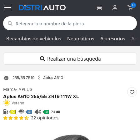
Volver a las categorías
Recambios de vehículos
Neumáticos
Accesorios
Ace
Realizar una búsqueda
255/55 ZR19
Aplus A610
Marca: APLUS
Aplus A610 255/55 ZR19 111W
XL
Verano
C
B
B
72 db
22 opiniones