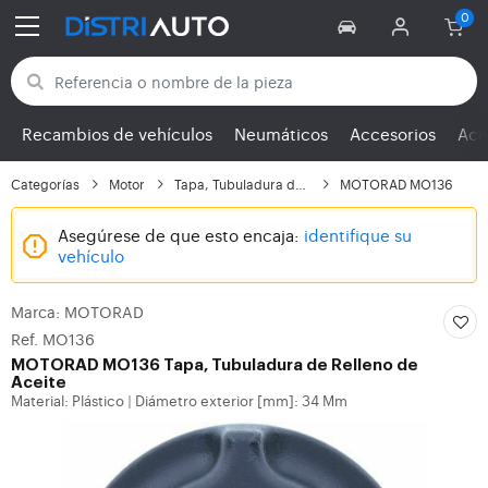
Volver a las categorías
Recambios de vehículos
Neumáticos
Accesorios
Ace
Categorías
Motor
Tapa, Tubuladura de Re...
MOTORAD MO136
Asegúrese de que esto encaja:
identifique su
vehículo
Marca: MOTORAD
Ref. MO136
MOTORAD
MO136 Tapa, Tubuladura de Relleno de
Aceite
Material: Plástico
Diámetro exterior [mm]: 34 Mm
|