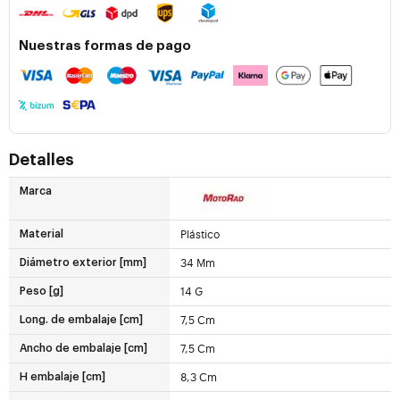
Nuestras formas de pago
Detalles
Marca
Plástico
Material
34 Mm
Diámetro exterior [mm]
14 G
Peso [g]
7,5 Cm
Long. de embalaje [cm]
7,5 Cm
Ancho de embalaje [cm]
8,3 Cm
H embalaje [cm]