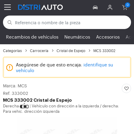
Volver a las categorías
Recambios de vehículos
Neumáticos
Accesorios
Ace
Categorías
Carrocería
Cristal de Espejo
MCS 333002
Asegúrese de que esto encaja:
identifique su
vehículo
Marca: MCS
Ref. 333002
MCS
333002 Cristal de Espejo
Derecha
Vehículo con dirección a la izquierda / derecha:
|
Para vehic. dirección izquierda