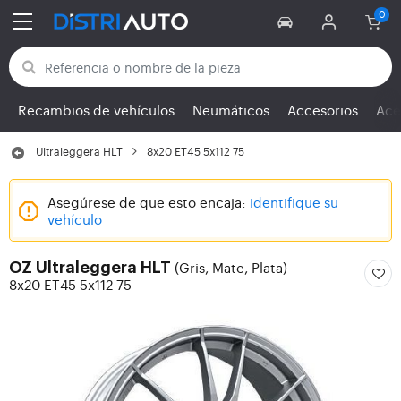
Volver a las categorías
Recambios de vehículos
Neumáticos
Accesorios
Ace
Ultraleggera HLT
8x20 ET45 5x112 75
Asegúrese de que esto encaja:
identifique su
vehículo
(Gris, Mate, Plata)
OZ Ultraleggera HLT
8x20 ET45 5x112 75