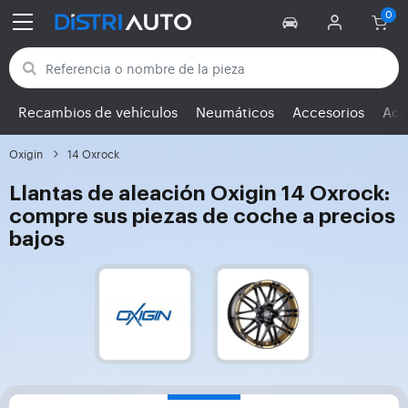
Volver a las categorías
Recambios de vehículos
Neumáticos
Accesorios
Ace
Oxigin
14 Oxrock
Llantas de aleación Oxigin 14 Oxrock:
compre sus piezas de coche a precios
bajos