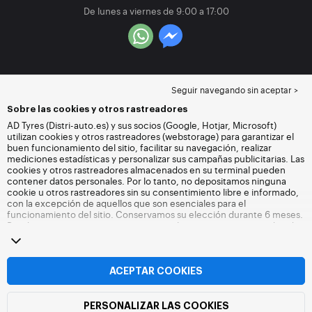
De lunes a viernes de 9:00 a 17:00
Seguir navegando sin aceptar >
Sobre las cookies y otros rastreadores
AD Tyres (Distri-auto.es) y sus socios (Google, Hotjar, Microsoft)
utilizan cookies y otros rastreadores (webstorage) para garantizar el
buen funcionamiento del sitio, facilitar su navegación, realizar
mediciones estadísticas y personalizar sus campañas publicitarias. Las
cookies y otros rastreadores almacenados en su terminal pueden
contener datos personales. Por lo tanto, no depositamos ninguna
cookie u otros rastreadores sin su consentimiento libre e informado,
con la excepción de aquellos que son esenciales para el
funcionamiento del sitio. Conservamos su elección durante 6 meses.
Puede retirar su consentimiento en cualquier momento accediendo
a la
página de cookies y otros rastreadores
. Puede optar por seguir
navegando sin aceptar el depósito de cookies u otros rastreadores.
La negativa no impide el acceso a los servicios Distri-auto.es. Para
más información,
visite la página web de cookies y otros rastreadores
.
ACEPTAR COOKIES
PERSONALIZAR LAS COOKIES