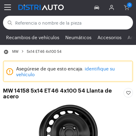
Volver a las categorías
Recambios de vehículos
Neumáticos
Accesorios
Ace
MW
5x14 ET46 4x100 54
Asegúrese de que esto encaja:
identifique su
vehículo
MW 14158 5x14 ET46 4x100 54 Llanta de
acero