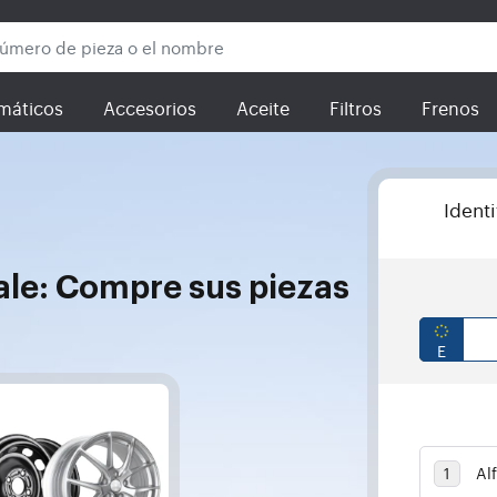
máticos
Accesorios
Aceite
Filtros
Frenos
Ident
ale: Compre sus piezas