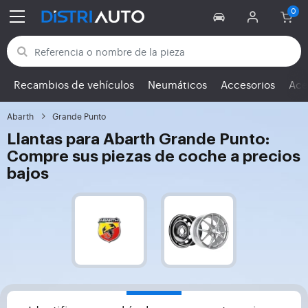
Volver a las categorías
Recambios de vehículos
Neumáticos
Accesorios
Ace
Abarth
Grande Punto
Llantas para Abarth Grande Punto:
Compre sus piezas de coche a precios
bajos