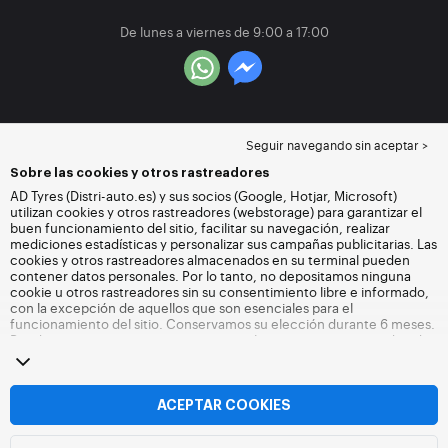
De lunes a viernes de 9:00 a 17:00
Seguir navegando sin aceptar >
Sobre las cookies y otros rastreadores
AD Tyres (Distri-auto.es) y sus socios (Google, Hotjar, Microsoft)
utilizan cookies y otros rastreadores (webstorage) para garantizar el
buen funcionamiento del sitio, facilitar su navegación, realizar
mediciones estadísticas y personalizar sus campañas publicitarias. Las
cookies y otros rastreadores almacenados en su terminal pueden
contener datos personales. Por lo tanto, no depositamos ninguna
cookie u otros rastreadores sin su consentimiento libre e informado,
con la excepción de aquellos que son esenciales para el
funcionamiento del sitio. Conservamos su elección durante 6 meses.
Puede retirar su consentimiento en cualquier momento accediendo
a la
página de cookies y otros rastreadores
. Puede optar por seguir
navegando sin aceptar el depósito de cookies u otros rastreadores.
La negativa no impide el acceso a los servicios Distri-auto.es. Para
más información,
visite la página web de cookies y otros rastreadores
.
ACEPTAR COOKIES