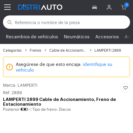
Volver a las categorías
Recambios de vehículos
Neumáticos
Accesorios
Ace
Categorías
Frenos
Cable de Accionamiento...
LAMPERTI 2899
Asegúrese de que esto encaja:
identifique su
vehículo
Marca: LAMPERTI
Ref. 2899
LAMPERTI
2899 Cable de Accionamiento, Freno de
Estacionamiento
Posterior
Tipo de freno: Discos
|