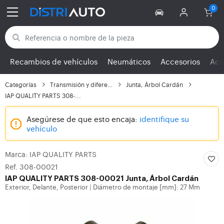
Volver a las categorías
Recambios de vehículos
Neumáticos
Accesorios
Ace
Categorías
Transmisión y diferenc...
Junta, Árbol Cardán
IAP QUALITY PARTS 308-...
Asegúrese de que esto encaja:
identifique su
vehículo
Marca: IAP QUALITY PARTS
Ref. 308-00021
IAP QUALITY PARTS
308-00021 Junta, Árbol Cardán
Exterior, Delante, Posterior
Diámetro de montaje [mm]: 27 Mm
|