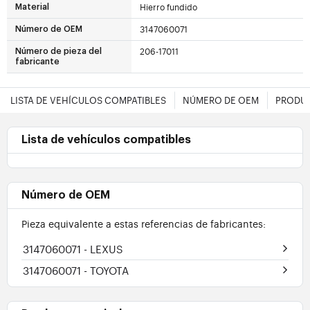
Hierro fundido
Material
3147060071
Número de OEM
206-17011
Número de pieza del
fabricante
LISTA DE VEHÍCULOS COMPATIBLES
NÚMERO DE OEM
PRODUC
Lista de vehículos compatibles
Número de OEM
Pieza equivalente a estas referencias de fabricantes:
3147060071
- LEXUS
3147060071
- TOYOTA