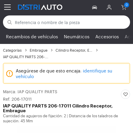
Volver a las categorías
Recambios de vehículos
Neumáticos
Accesorios
Ace
Categorías
Embrague
Cilindro Receptor, Emb...
IAP QUALITY PARTS 206-...
Asegúrese de que esto encaja:
identifique su
vehículo
Marca: IAP QUALITY PARTS
Ref. 206-17011
IAP QUALITY PARTS
206-17011 Cilindro Receptor,
Embrague
Cantidad de agujeros de fijación: 2
Distancia de los taladros de
|
sujeción: 45 Mm