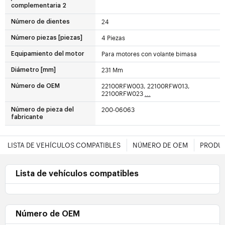
complementaria 2
24
Número de dientes
4 Piezas
Número piezas [piezas]
Para motores con volante bimasa
Equipamiento del motor
231 Mm
Diámetro [mm]
22100RFW003, 22100RFW013,
Número de OEM
22100RFW023
...
200-06063
Número de pieza del
fabricante
LISTA DE VEHÍCULOS COMPATIBLES
NÚMERO DE OEM
PRODUC
Lista de vehículos compatibles
Número de OEM