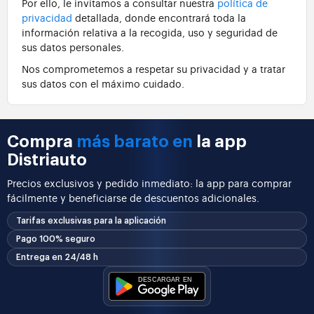
Por ello, le invitamos a consultar nuestra
política de
privacidad
detallada, donde encontrará toda la
información relativa a la recogida, uso y seguridad de
sus datos personales.
Nos comprometemos a respetar su privacidad y a tratar
sus datos con el máximo cuidado.
Compra
más barato en
la app
Distriauto
Precios exclusivos y pedido inmediato: la app para comprar
fácilmente y beneficiarse de descuentos adicionales.
Tarifas exclusivas para la aplicación
Pago 100% seguro
Entrega en 24/48 h