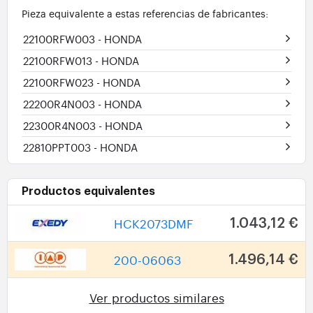
Pieza equivalente a estas referencias de fabricantes:
22100RFW003
- HONDA
22100RFW013
- HONDA
22100RFW023
- HONDA
22200R4N003
- HONDA
22300R4N003
- HONDA
22810PPT003
- HONDA
Productos equivalentes
HCK2073DMF
1.043,12 €
200-06063
1.496,14 €
Ver productos similares