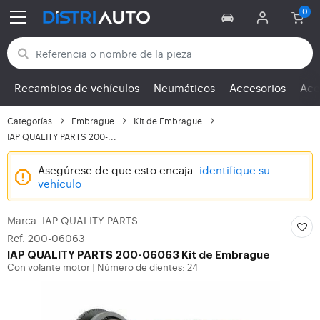
Volver a las categorías
Recambios de vehículos
Neumáticos
Accesorios
Ace
Categorías
Embrague
Kit de Embrague
IAP QUALITY PARTS 200-...
Asegúrese de que esto encaja:
identifique su
vehículo
Marca: IAP QUALITY PARTS
Ref. 200-06063
IAP QUALITY PARTS
200-06063 Kit de Embrague
Con volante motor
Número de dientes: 24
|