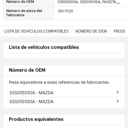
S55015010A, S55015100A, PA10278
...
Número de OEM
150-11120
Número de pieza del
fabricante
LISTA DE VEHÍCULOS COMPATIBLES
NÚMERO DE OEM
PRODUC
Lista de vehículos compatibles
Número de OEM
Pieza equivalente a estas referencias de fabricantes:
S55015010A
- MAZDA
S55015100A
- MAZDA
Productos equivalentes