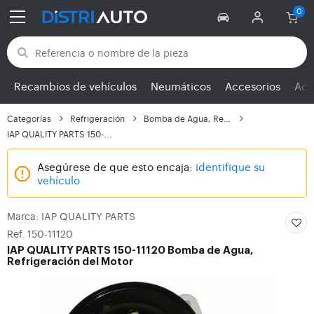
Volver a las categorías
Recambios de vehículos
Neumáticos
Accesorios
Ace
Categorías
Refrigeración
Bomba de Agua, Refrige...
IAP QUALITY PARTS 150-...
Asegúrese de que esto encaja:
identifique su
vehículo
Marca: IAP QUALITY PARTS
Ref. 150-11120
IAP QUALITY PARTS
150-11120 Bomba de Agua,
Refrigeración del Motor