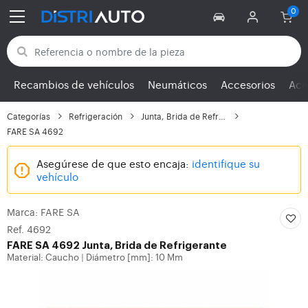
Volver a las categorías
Recambios de vehículos
Neumáticos
Accesorios
Ace
Categorías
Refrigeración
Junta, Brida de Refrig...
FARE SA 4692
Asegúrese de que esto encaja:
identifique su
vehículo
Marca: FARE SA
Ref. 4692
FARE SA
4692 Junta, Brida de Refrigerante
Material: Caucho
Diámetro [mm]: 10 Mm
|