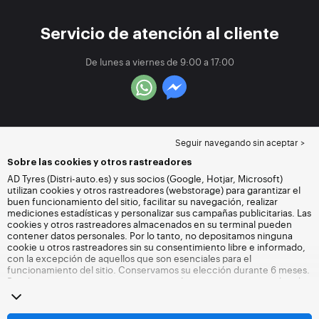
Servicio de atención al cliente
De lunes a viernes de 9:00 a 17:00
Seguir navegando sin aceptar >
Sobre las cookies y otros rastreadores
AD Tyres (Distri-auto.es) y sus socios (Google, Hotjar, Microsoft)
utilizan cookies y otros rastreadores (webstorage) para garantizar el
buen funcionamiento del sitio, facilitar su navegación, realizar
mediciones estadísticas y personalizar sus campañas publicitarias. Las
cookies y otros rastreadores almacenados en su terminal pueden
contener datos personales. Por lo tanto, no depositamos ninguna
cookie u otros rastreadores sin su consentimiento libre e informado,
con la excepción de aquellos que son esenciales para el
funcionamiento del sitio. Conservamos su elección durante 6 meses.
Puede retirar su consentimiento en cualquier momento accediendo
a la
página de cookies y otros rastreadores
. Puede optar por seguir
navegando sin aceptar el depósito de cookies u otros rastreadores.
La negativa no impide el acceso a los servicios Distri-auto.es. Para