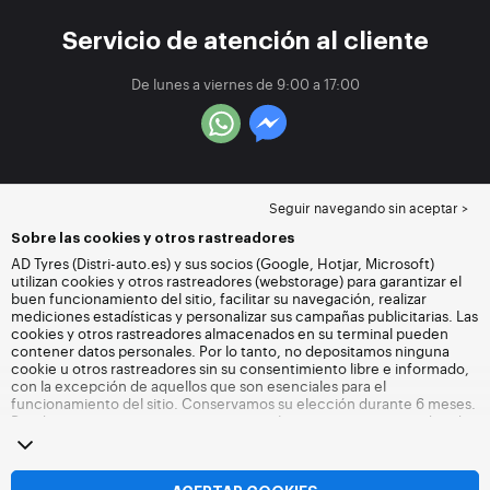
Servicio de atención al cliente
De lunes a viernes de 9:00 a 17:00
Seguir navegando sin aceptar >
Sobre las cookies y otros rastreadores
AD Tyres (Distri-auto.es) y sus socios (Google, Hotjar, Microsoft)
utilizan cookies y otros rastreadores (webstorage) para garantizar el
buen funcionamiento del sitio, facilitar su navegación, realizar
mediciones estadísticas y personalizar sus campañas publicitarias. Las
cookies y otros rastreadores almacenados en su terminal pueden
contener datos personales. Por lo tanto, no depositamos ninguna
cookie u otros rastreadores sin su consentimiento libre e informado,
con la excepción de aquellos que son esenciales para el
funcionamiento del sitio. Conservamos su elección durante 6 meses.
Puede retirar su consentimiento en cualquier momento accediendo
a la
página de cookies y otros rastreadores
. Puede optar por seguir
navegando sin aceptar el depósito de cookies u otros rastreadores.
La negativa no impide el acceso a los servicios Distri-auto.es. Para