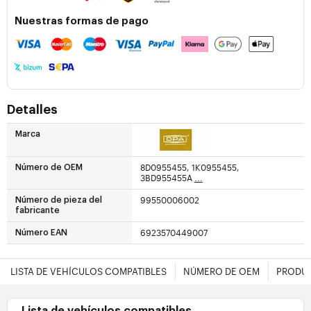
Nuestras formas de pago
Detalles
Marca
8D0955455, 1K0955455,
Número de OEM
3BD955455A
...
99550006002
Número de pieza del
fabricante
6923570449007
Número EAN
LISTA DE VEHÍCULOS COMPATIBLES
NÚMERO DE OEM
PRODUC