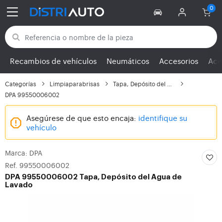
Volver a las categorías
Recambios de vehículos
Neumáticos
Accesorios
Ace
Categorías
Limpiaparabrisas
Tapa, Depósito del Agu...
DPA 99550006002
Asegúrese de que esto encaja:
identifique su
vehículo
Marca: DPA
Ref. 99550006002
DPA
99550006002 Tapa, Depósito del Agua de
Lavado