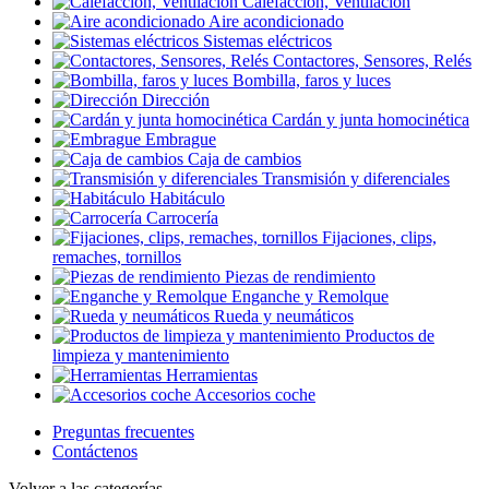
Calefacción, Ventilación
Aire acondicionado
Sistemas eléctricos
Contactores, Sensores, Relés
Bombilla, faros y luces
Dirección
Cardán y junta homocinética
Embrague
Caja de cambios
Transmisión y diferenciales
Habitáculo
Carrocería
Fijaciones, clips,
remaches, tornillos
Piezas de rendimiento
Enganche y Remolque
Rueda y neumáticos
Productos de
limpieza y mantenimiento
Herramientas
Accesorios coche
Preguntas frecuentes
Contáctenos
Volver a las categorías