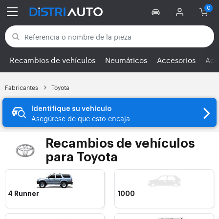
Volver a las categorías
Recambios de vehículos
Neumáticos
Accesorios
Ace
Fabricantes
Toyota
Identifique su vehículo
Asegúrese de que esto encaja
Recambios de vehículos
para Toyota
4 Runner
1000