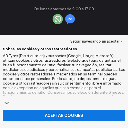
De lunes a viernes de 9:00 a 17:00
Seguir navegando sin aceptar >
Sobre las cookies y otros rastreadores
AD Tyres (Distri-auto.es) y sus socios (Google, Hotjar, Microsoft)
utilizan cookies y otros rastreadores (webstorage) para garantizar el
buen funcionamiento del sitio, facilitar su navegación, realizar
mediciones estadísticas y personalizar sus campañas publicitarias. Las
cookies y otros rastreadores almacenados en su terminal pueden
contener datos personales. Por lo tanto, no depositamos ninguna
cookie u otros rastreadores sin su consentimiento libre e informado,
con la excepción de aquellos que son esenciales para el
funcionamiento del sitio. Conservamos su elección durante 6 meses.
Puede retirar su consentimiento en cualquier momento accediendo
a la
página de cookies y otros rastreadores
. Puede optar por seguir
navegando sin aceptar el depósito de cookies u otros rastreadores.
La negativa no impide el acceso a los servicios Distri-auto.es. Para
más información,
visite la página web de cookies y otros rastreadores
.
ACEPTAR COOKIES