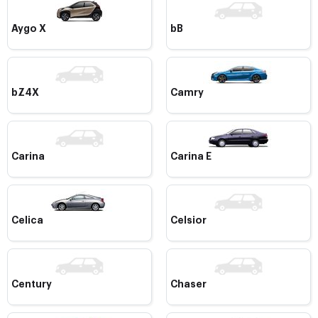
Aygo X
bB
bZ4X
Camry
Carina
Carina E
Celica
Celsior
Century
Chaser