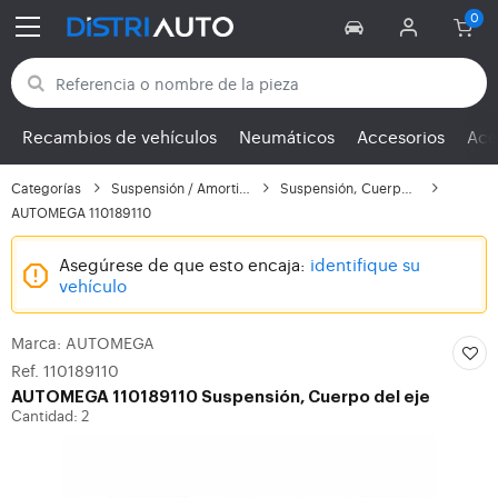
Volver a las categorías
Recambios de vehículos
Neumáticos
Accesorios
Ace
Categorías
Suspensión / Amortigua...
Suspensión, Cuerpo del...
AUTOMEGA 110189110
Asegúrese de que esto encaja:
identifique su
vehículo
Marca: AUTOMEGA
Ref. 110189110
AUTOMEGA
110189110 Suspensión, Cuerpo del eje
Cantidad: 2