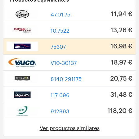
Productos equivalentes
47.01.75
11,94 €
10.7522
13,26 €
75307
16,98 €
V10-30137
18,97 €
8140 291175
20,75 €
117 696
31,48 €
912893
118,20 €
Ver productos similares