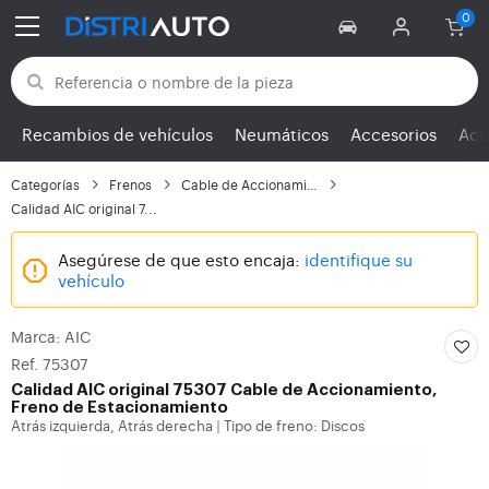
Volver a las categorías
Recambios de vehículos
Neumáticos
Accesorios
Ace
Categorías
Frenos
Cable de Accionamiento...
Calidad AIC original 7...
Asegúrese de que esto encaja:
identifique su
vehículo
Marca: AIC
Ref. 75307
Calidad AIC original 75307 Cable de Accionamiento,
Freno de Estacionamiento
Atrás izquierda, Atrás derecha
Tipo de freno: Discos
|