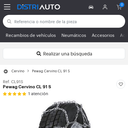
Volver a las categorías
Recambios de vehículos
Neumáticos
Accesorios
Ace
Realizar una búsqueda
Cervino
Pewag Cervino CL 91 S
Ref. CL91S
Pewag Cervino CL 91 S
1 atención