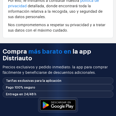
Por ello, le invitamos a consultar nuestra
política de
privacidad
detallada, donde encontrará toda la
información relativa a la recogida, uso y seguridad de
sus datos personales.
Nos comprometemos a respetar su privacidad y a tratar
sus datos con el máximo cuidado.
Compra
más barato en
la app
Distriauto
Precios exclusivos y pedido inmediato: la app para comprar
fácilmente y beneficiarse de descuentos adicionales.
Tarifas exclusivas para la aplicación
Pago 100% seguro
Entrega en 24/48 h