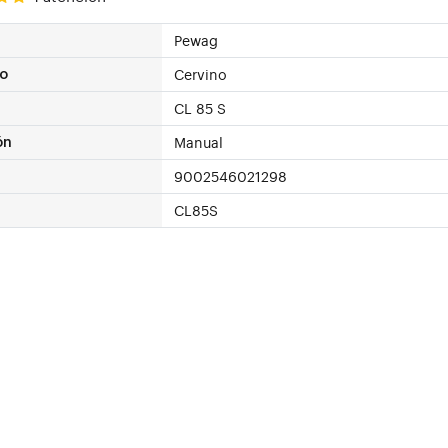
Pewag
Cervino
o
CL 85 S
Manual
ón
9002546021298
CL85S