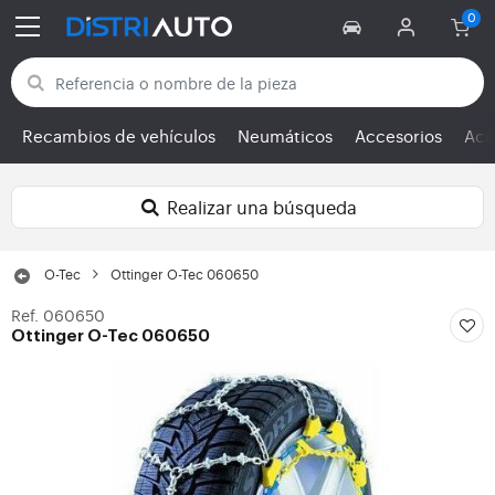
Volver a las categorías
Recambios de vehículos
Neumáticos
Accesorios
Ace
Realizar una búsqueda
O-Tec
Ottinger O-Tec 060650
Ref. 060650
Ottinger O-Tec 060650