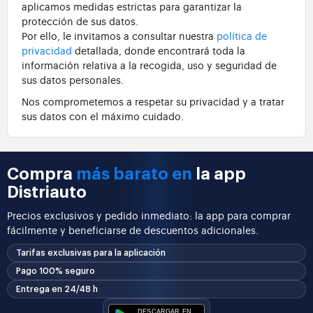
aplicamos medidas estrictas para garantizar la
protección de sus datos.
Por ello, le invitamos a consultar nuestra
política de
privacidad
detallada, donde encontrará toda la
información relativa a la recogida, uso y seguridad de
sus datos personales.
Nos comprometemos a respetar su privacidad y a tratar
sus datos con el máximo cuidado.
Compra
más barato en
la app
Distriauto
Precios exclusivos y pedido inmediato: la app para comprar
fácilmente y beneficiarse de descuentos adicionales.
Tarifas exclusivas para la aplicación
Pago 100% seguro
Entrega en 24/48 h