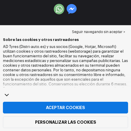
Seguir navegando sin aceptar >
Sobre las cookies y otros rastreadores
AD Tyres (Distri-auto.es) y sus socios (Google, Hotjar, Microsoft)
utilizan cookies y otros rastreadores (webstorage) para garantizar el
buen funcionamiento del sitio, facilitar su navegación, realizar
mediciones estadísticas y personalizar sus campañas publicitarias. Las
cookies y otros rastreadores almacenados en su terminal pueden
contener datos personales. Por lo tanto, no depositamos ninguna
cookie u otros rastreadores sin su consentimiento libre e informado,
con la excepción de aquellos que son esenciales para el
funcionamiento del sitio. Conservamos su elección durante 6 meses.
Puede retirar su consentimiento en cualquier momento accediendo
a la
página de cookies y otros rastreadores
. Puede optar por seguir
navegando sin aceptar el depósito de cookies u otros rastreadores.
La negativa no impide el acceso a los servicios Distri-auto.es. Para
más información,
visite la página web de cookies y otros rastreadores
.
ACEPTAR COOKIES
PERSONALIZAR LAS COOKIES