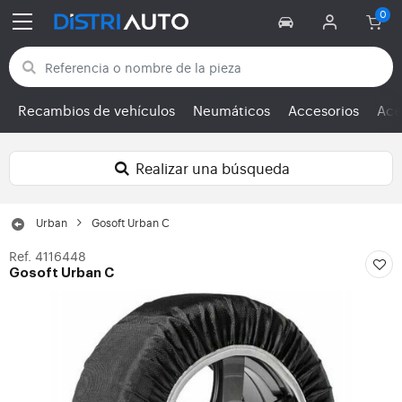
Volver a las categorías
Recambios de vehículos
Neumáticos
Accesorios
Ace
Realizar una búsqueda
Urban
Gosoft Urban C
Ref. 4116448
Gosoft Urban C